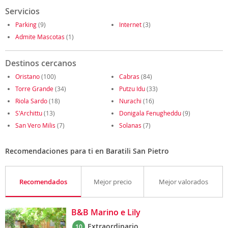
Servicios
Parking
(9)
Internet
(3)
Admite Mascotas
(1)
Destinos cercanos
Oristano
(100)
Cabras
(84)
Torre Grande
(34)
Putzu Idu
(33)
Riola Sardo
(18)
Nurachi
(16)
S'Archittu
(13)
Donigala Fenugheddu
(9)
San Vero Milis
(7)
Solanas
(7)
Recomendaciones para ti en Baratili San Pietro
Recomendados
Mejor precio
Mejor valorados
B&B Marino e Lily
Extraordinario
10