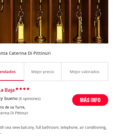
ta Caterina Di Pittinuri
endados
Mejor precio
Mejor valorados
La Baja
y bueno
(6 opiniones)
MÁS INFO
ris de sa Turre,
erina Di Pittinuri
th sea view balcony, full bathroom, telephone, air conditioning,
.