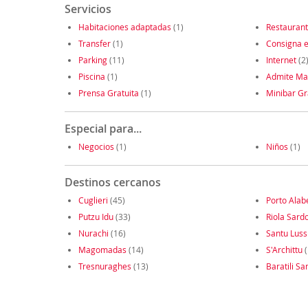
Servicios
Habitaciones adaptadas
(1)
Restauran
Transfer
(1)
Consigna e
Parking
(11)
Internet
(2
Piscina
(1)
Admite Ma
Prensa Gratuita
(1)
Minibar Gr
Especial para...
Negocios
(1)
Niños
(1)
Destinos cercanos
Cuglieri
(45)
Porto Alab
Putzu Idu
(33)
Riola Sard
Nurachi
(16)
Santu Luss
Magomadas
(14)
S'Archittu
(
Tresnuraghes
(13)
Baratili Sa