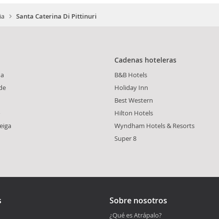
ia
Santa Caterina Di Pittinuri
Cadenas hoteleras
na
B&B Hotels
de
Holiday Inn
Best Western
o
Hilton Hotels
eiga
Wyndham Hotels & Resorts
Super 8
s
Sobre nosotros
¿Qué es Atrápalo?