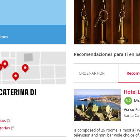
iones
Recomendaciones para ti en San
Recom
ORDENAR POR:
CATERINA DI
Hotel 
Mu
8.2
Via su Pa
Santa Cat
tos
(5)
gorías
(5)
Is composed of 29 rooms, almost all wi
television and mini bar wide choice of..