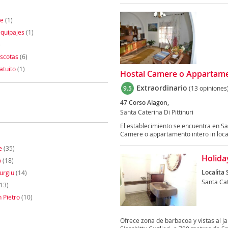
te
(1)
quipajes
(1)
)
scotas
(6)
atuito
(1)
Hostal Camere o Appartament
Extraordinario
9.5
(13 opiniones
47 Corso Alagon,
Santa Caterina Di Pittinuri
El establecimiento se encuentra en San
Camere o appartamento intero in locaz
e
(35)
Holida
o
(18)
Localita
urgiu
(14)
Santa Cat
13)
n Pietro
(10)
Ofrece zona de barbacoa y vistas al j