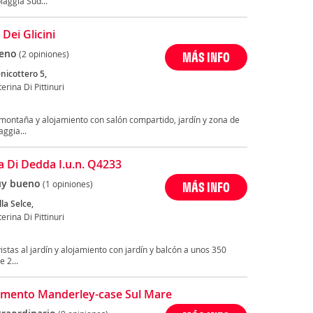
iaggia Sud...
a Dei Glicini
eno
(2 opiniones)
MÁS INFO
enicottero 5,
erina Di Pittinuri
 la montaña y alojamiento con salón compartido, jardín y zona de
ggia...
a Di Dedda I.u.n. Q4233
y bueno
(1 opiniones)
MÁS INFO
lla Selce,
erina Di Pittinuri
stas al jardín y alojamiento con jardín y balcón a unos 350
 2...
mento Manderley-case Sul Mare