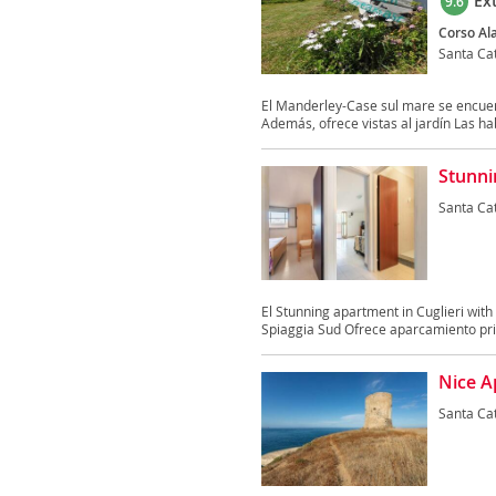
Ex
9.6
Corso Al
Santa Cat
El Manderley-Case sul mare se encuent
Además, ofrece vistas al jardín Las hab
Stunni
Santa Cat
El Stunning apartment in Cuglieri wit
Spiaggia Sud Ofrece aparcamiento pri
Nice A
Santa Cat