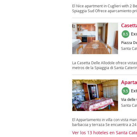
El Nice apartment in Cuglieri with 2 
Spiaggia Sud Ofrece aparcamiento priv
Casett
Ex
8.5
Piazza De
Santa Cat
La Casetta Delle Allodole ofrece vista
metros de la Spiaggia di Santa Caterina
Aparta
Ex
9.5
Via delle
Santa Cat
El Appartamento in villa con vista mar
barbacoa y terraza Se encuentra a 24 
Ver los 13 hoteles en Santa Cate