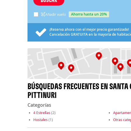
ahorra hasta un 20%
Añadir vuelo
¡Reserva ahora con el mejor precio garantizado!
Cancelación
GRATUITA
en la mayoría de habitac
BÚSQUEDAS FRECUENTES EN SANTA 
PITTINURI
Categorías
4 Estrellas
(2)
Apartamen
Hostales
(1)
Otras cate