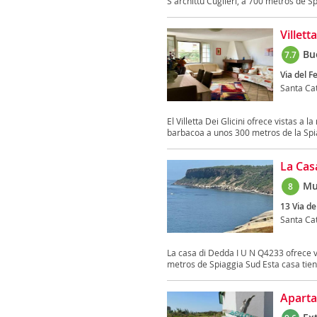
S'archittu Cuglieri, a 700 metros de Sp
Villett
Bu
7.7
Via del F
Santa Cat
El Villetta Dei Glicini ofrece vistas a
barbacoa a unos 300 metros de la Spia
La Cas
Mu
8
13 Via de
Santa Cat
La casa di Dedda I U N Q4233 ofrece vi
metros de Spiaggia Sud Esta casa tiene
Aparta