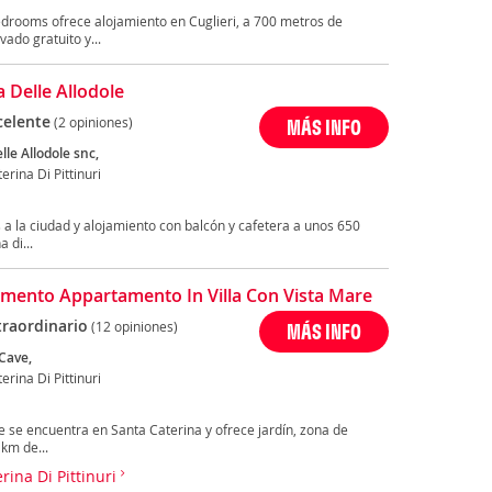
Bedrooms ofrece alojamiento en Cuglieri, a 700 metros de
ado gratuito y...
a Delle Allodole
celente
(2 opiniones)
MÁS INFO
lle Allodole snc,
erina Di Pittinuri
s a la ciudad y alojamiento con balcón y cafetera a unos 650
 di...
mento Appartamento In Villa Con Vista Mare
traordinario
(12 opiniones)
MÁS INFO
 Cave,
erina Di Pittinuri
e se encuentra en Santa Caterina y ofrece jardín, zona de
km de...
rina Di Pittinuri