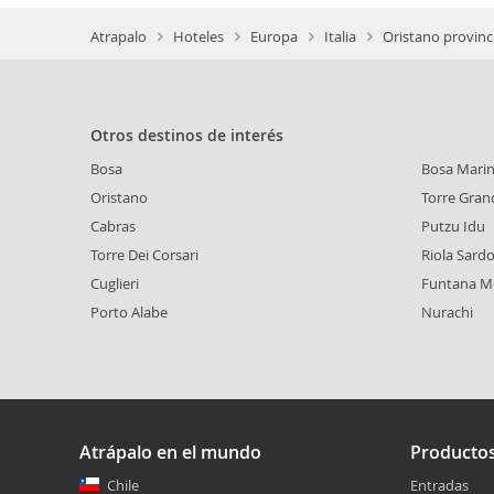
Atrapalo
Hoteles
Europa
Italia
Oristano provinc
Otros destinos de interés
Bosa
Bosa Mari
Oristano
Torre Gran
Cabras
Putzu Idu
Torre Dei Corsari
Riola Sard
Cuglieri
Funtana M
Porto Alabe
Nurachi
Atrápalo en el mundo
Producto
Chile
Entradas