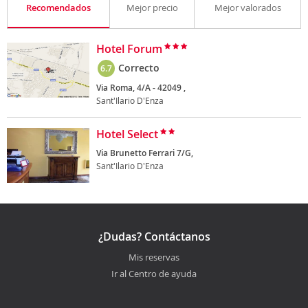
Recomendados
Mejor precio
Mejor valorados
Hotel Forum
Correcto
6.7
Via Roma, 4/A - 42049 ,
Sant'Ilario D'Enza
Hotel Select
Via Brunetto Ferrari 7/G,
Sant'Ilario D'Enza
¿Dudas? Contáctanos
Mis reservas
Ir al Centro de ayuda