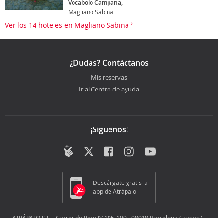
Vocabolo Campana,
Magliano Sabina
Ver los 14 hoteles en Magliano Sabina
¿Dudas? Contáctanos
Mis reservas
Ir al Centro de ayuda
¡Síguenos!
Descárgate gratis la
app de Atrápalo
ATRÁPALO S.L. - Carrer de Pere IV 105-109 - 08018 Barcelona (España) -