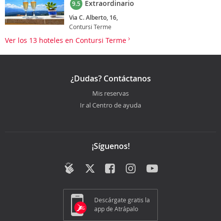
Extraordinario
9.5
Via C. Alberto, 16,
Contursi Terme
Ver los 13 hoteles en Contursi Terme
¿Dudas? Contáctanos
Mis reservas
Ir al Centro de ayuda
¡Síguenos!
Descárgate gratis la
app de Atrápalo