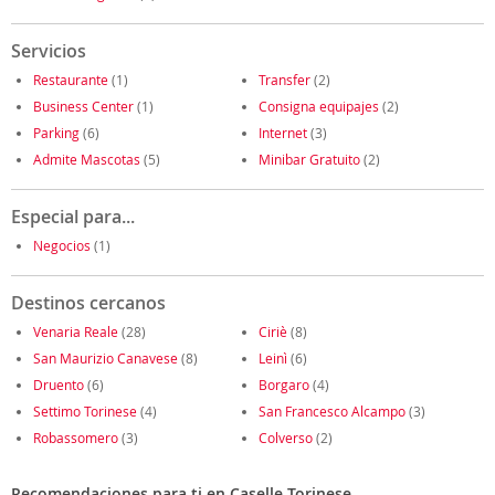
Servicios
Restaurante
(1)
Transfer
(2)
Business Center
(1)
Consigna equipajes
(2)
Parking
(6)
Internet
(3)
Admite Mascotas
(5)
Minibar Gratuito
(2)
Especial para...
Negocios
(1)
Destinos cercanos
Venaria Reale
(28)
Ciriè
(8)
San Maurizio Canavese
(8)
Leinì
(6)
Druento
(6)
Borgaro
(4)
Settimo Torinese
(4)
San Francesco Alcampo
(3)
Robassomero
(3)
Colverso
(2)
Recomendaciones para ti en Caselle Torinese