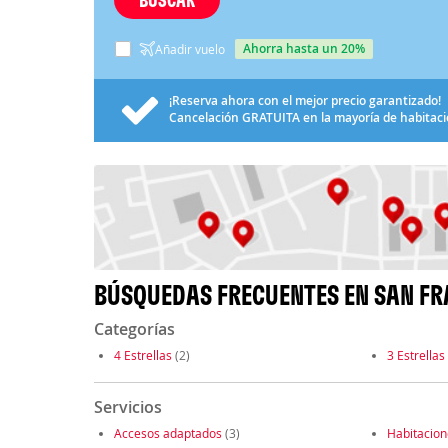
ahorra hasta un 20%
Añadir vuelo
¡Reserva ahora con el mejor precio garantizado!
Cancelación
GRATUITA
en la mayoría de habitac
BÚSQUEDAS FRECUENTES EN SAN F
Categorías
4 Estrellas
(2)
3 Estrellas
Servicios
Accesos adaptados
(3)
Habitacio