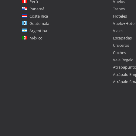
Perú
Vuelos
Panamá
Trenes
Costa Rica
Hoteles
Guatemala
Vuelo+Hotel
Argentina
Viajes
México
Escapadas
Cruceros
Coches
Vale Regalo
Atrapapunt
Atrápalo Em
Atrápalo Sm