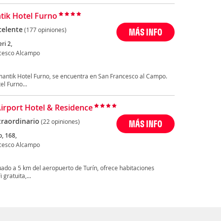
ik Hotel Furno
celente
(177 opiniones)
MÁS INFO
ri 2,
cesco Alcampo
omantik Hotel Furno, se encuentra en San Francesco al Campo.
el Furno...
Airport Hotel & Residence
traordinario
(22 opiniones)
MÁS INFO
o, 168,
cesco Alcampo
tuado a 5 km del aeropuerto de Turín, ofrece habitaciones
gratuita,...