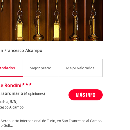
an Francesco Alcampo
endados
Mejor precio
Mejor valorados
Le Rondini
traordinario
(6 opiniones)
MÁS INFO
cchia, 5/B,
cesco Alcampo
 Aeropuerto Internacional de Turín, en San Francesco al Campo
o Golf...