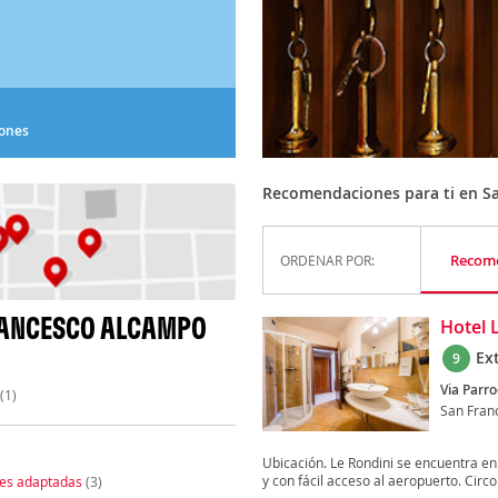
iones
Recomendaciones para ti en S
Recom
ORDENAR POR:
RANCESCO ALCAMPO
Hotel 
Ex
9
Via Parro
(1)
San Fran
Ubicación. Le Rondini se encuentra en
y con fácil acceso al aeropuerto. Circol
nes adaptadas
(3)