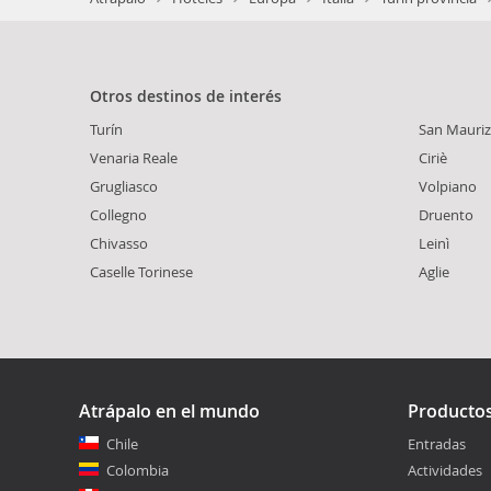
Otros destinos de interés
Turín
San Mauriz
Venaria Reale
Ciriè
Grugliasco
Volpiano
Collegno
Druento
Chivasso
Leinì
Caselle Torinese
Aglie
Atrápalo en el mundo
Producto
Chile
Entradas
Colombia
Actividades