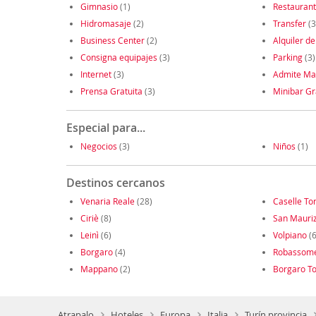
Gimnasio
(1)
Restauran
Hidromasaje
(2)
Transfer
(3
Business Center
(2)
Alquiler de
Consigna equipajes
(3)
Parking
(3)
Internet
(3)
Admite Ma
Prensa Gratuita
(3)
Minibar Gr
Especial para...
Negocios
(3)
Niños
(1)
Destinos cercanos
Venaria Reale
(28)
Caselle To
Ciriè
(8)
San Mauri
Leinì
(6)
Volpiano
(6
Borgaro
(4)
Robassom
Mappano
(2)
Borgaro To
Atrapalo
Hoteles
Europa
Italia
Turín provincia