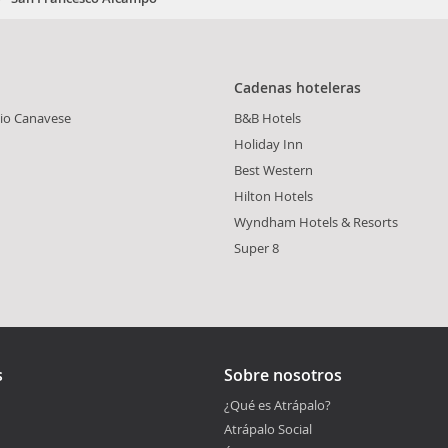
Cadenas hoteleras
io Canavese
B&B Hotels
Holiday Inn
Best Western
Hilton Hotels
Wyndham Hotels & Resorts
Super 8
s
Sobre nosotros
¿Qué es Atrápalo?
Atrápalo Social