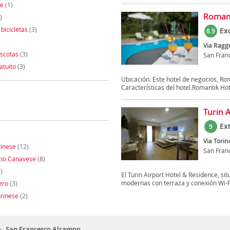
te
(1)
Romant
)
 bicicletas
(3)
Ex
8.9
Via Ragge
scotas
(3)
San Fran
atuito
(3)
Ubicación. Este hotel de negocios, R
Características del hotel.Romantik Hot
Turin 
Ex
9
Via Torin
rinese
(12)
San Fran
zio Canavese
(8)
)
El Turin Airport Hotel & Residence, si
modernas con terraza y conexión Wi-Fi 
ero
(3)
rinese
(2)
San Francesco Alcampo