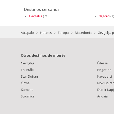
Destinos cercanos
Gevgelija
(71)
Negorci
(1
Atrapalo
Hoteles
Europa
Macedonia
Gevgelija 
Otros destinos de interés
Gevgelija
Édessa
Loutráki
Negotino
Star Dojran
Kavadarci
Órma
Nov Dojra
Kamena
Demir Kapi
Strumica
Aridaía