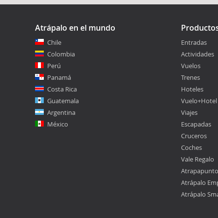
Atrápalo en el mundo
Producto
Chile
Entradas
Colombia
Actividades
Perú
Vuelos
Panamá
Trenes
Costa Rica
Hoteles
Guatemala
Vuelo+Hotel
Argentina
Viajes
México
Escapadas
Cruceros
Coches
Vale Regalo
Atrapapunt
Atrápalo Em
Atrápalo Sm