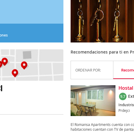
iones
Recomendaciones para ti en Pr
Recom
ORDENAR POR:
I
Hosta
Ex
9.7
Industris
Prdejci
El Romansa Apartments cuenta con con
habitaciones cuentan con TV de pantall