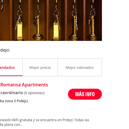
dejci
endados
Mejor precio
Mejor valorados
l Romansa Apartments
traordinario
(6 opiniones)
MÁS INFO
ka zona 3 Prdejci,
exión WiFi gratuita y se encuentra en Prdejci Todas las
a plana con...