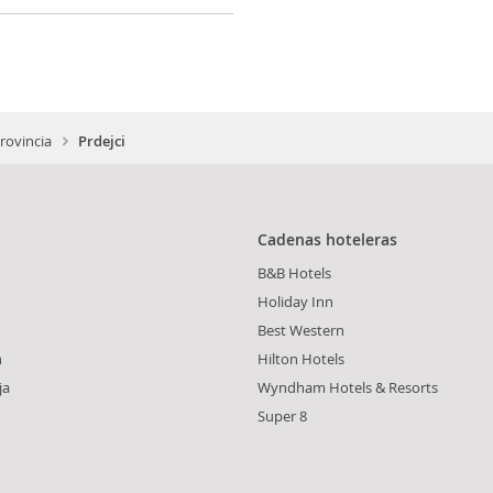
)
provincia
Prdejci
Cadenas hoteleras
B&B Hotels
Holiday Inn
Best Western
n
Hilton Hotels
ja
Wyndham Hotels & Resorts
Super 8