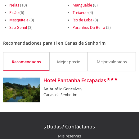
Nelas
(10)
Mangualde
(8)
Pisão
(6)
Treixedo
(4)
Mesquitela
(3)
Rio de Loba
(3)
São Gemil
(3)
Paranhos Da Beira
(2)
Recomendaciones para ti en Canas de Senhorim
Recomendados
Mejor precio
Mejor valorados
Hotel Pantanha Escapadas
Av. Aurélio Goncalves,
Canas de Senhorim
¿Dudas? Contáctanos
Mis reservas