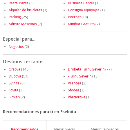
Restaurante
(3)
Business Center
(1)
Alquiler de bicicletas
(3)
Consigna equipajes
(1)
Parking
(25)
Internet
(18)
Admite Mascotas
(7)
Minibar Gratuito
(2)
Especial para...
Negocios
(2)
Destinos cercanos
Orsova
(145)
Drobeta Turnu Severin
(77)
Dubova
(51)
-Turnu Severin
(13)
Svinita
(6)
Vrancea
(3)
Ilovita
(3)
Sfodea
(2)
Simian
(2)
Vârciorova
(1)
Recomendaciones para ti en Eselnita
Recomendados
Mejor precio
Mejor valorados