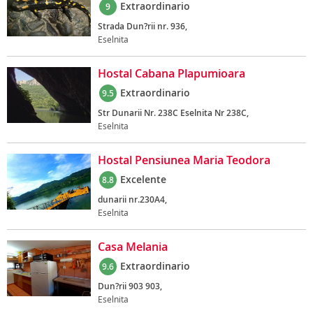
Extraordinario
9
Strada Dun?rii nr. 936,
Eselnita
Hostal Cabana Plapumioara
Extraordinario
9.5
Str Dunarii Nr. 238C Eselnita Nr 238C,
Eselnita
Hostal Pensiunea Maria Teodora
Excelente
8.8
dunarii nr.230A4,
Eselnita
Casa Melania
Extraordinario
9.6
Dun?rii 903 903,
Eselnita