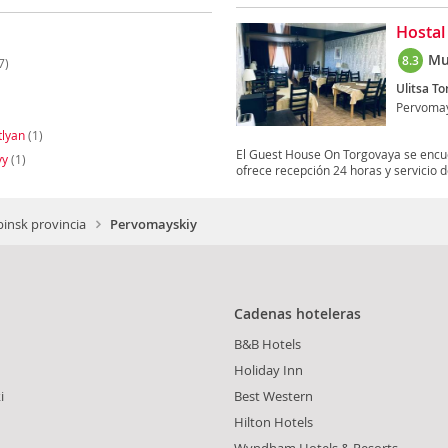
Hostal
Mu
8.3
7)
Ulitsa To
Pervomay
tlyan
(1)
El Guest House On Torgovaya se encuen
yy
(1)
ofrece recepción 24 horas y servicio de
binsk provincia
Pervomayskiy
Cadenas hoteleras
B&B Hotels
Holiday Inn
i
Best Western
Hilton Hotels
Wyndham Hotels & Resorts