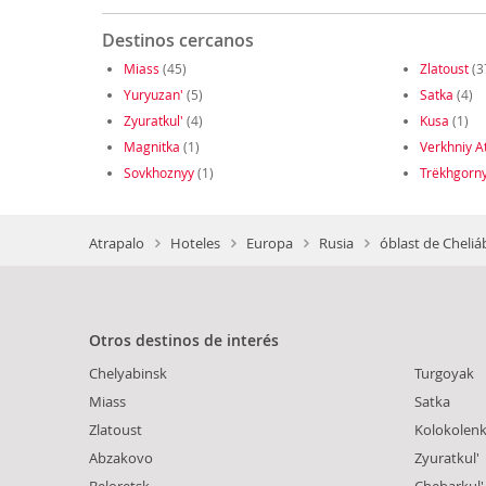
Destinos cercanos
Miass
(45)
Zlatoust
(3
Yuryuzan'
(5)
Satka
(4)
Zyuratkul'
(4)
Kusa
(1)
Magnitka
(1)
Verkhniy A
Sovkhoznyy
(1)
Trëkhgorn
Atrapalo
Hoteles
Europa
Rusia
óblast de Cheliá
Otros destinos de interés
Chelyabinsk
Turgoyak
Miass
Satka
Zlatoust
Kolokolenk
Abzakovo
Zyuratkul'
Beloretsk
Chebarkul'