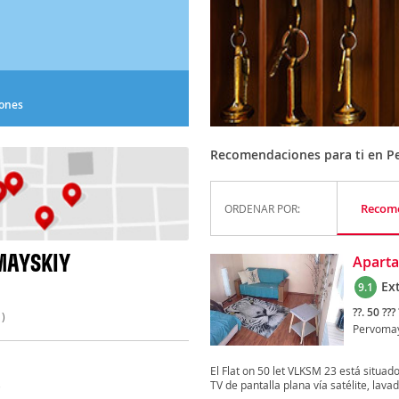
iones
Recomendaciones para ti en P
Recom
ORDENAR POR:
MAYSKIY
Aparta
Ex
9.1
??. 50 ??? 
)
Pervomay
El Flat on 50 let VLKSM 23 está situa
TV de pantalla plana vía satélite, lavad
)