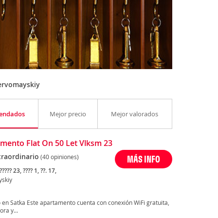
ervomayskiy
endados
Mejor precio
Mejor valorados
mento Flat On 50 Let Vlksm 23
traordinario
(40 opiniones)
MÁS INFO
????? 23, ???? 1, ??. 17,
skiy
do en Satka Este apartamento cuenta con conexión WiFi gratuita,
ora y...