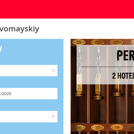
rvomayskiy
Y
PE
2 HOTE