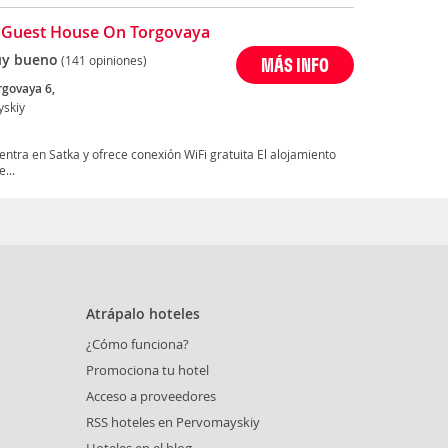
 Guest House On Torgovaya
y bueno
(141 opiniones)
MÁS INFO
rgovaya 6,
skiy
tra en Satka y ofrece conexión WiFi gratuita El alojamiento
...
Atrápalo hoteles
¿Cómo funciona?
Promociona tu hotel
Acceso a proveedores
RSS hoteles en Pervomayskiy
Hoteles en el blog