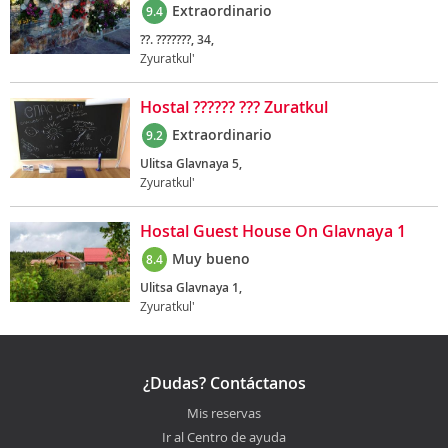
Extraordinario
9.4
??. ???????, 34,
Zyuratkul'
Hostal ?????? ??? Zuratkul
Extraordinario
9.2
Ulitsa Glavnaya 5,
Zyuratkul'
Hostal Guest House On Glavnaya 1
Muy bueno
8.4
Ulitsa Glavnaya 1,
Zyuratkul'
¿Dudas? Contáctanos
Mis reservas
Ir al Centro de ayuda