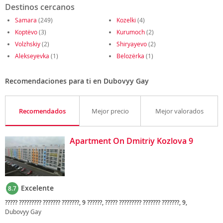
Destinos cercanos
Samara
(249)
Kozelki
(4)
Koptëvo
(3)
Kurumoch
(2)
Volzhskiy
(2)
Shiryayevo
(2)
Alekseyevka
(1)
Belozërka
(1)
Recomendaciones para ti en Dubovyy Gay
Recomendados
Mejor precio
Mejor valorados
Apartment On Dmitriy Kozlova 9
Excelente
8.7
????? ????????? ??????? ???????, 9 ??????, ????? ????????? ??????? ???????, 9,
Dubovyy Gay