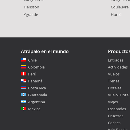
Hérisson
Couleuvre
Ygrande
Huriel
Atrápalo en el mundo
Producto
Chile
Entradas
Colombia
Actividades
Perú
Vuelos
Panamá
Trenes
Costa Rica
Hoteles
Guatemala
Vuelo+Hotel
Argentina
Viajes
México
Escapadas
Cruceros
Coches
Vale Regalo