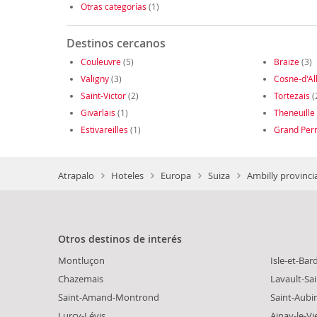
Otras categorías
(1)
Destinos cercanos
Couleuvre
(5)
Braize
(3)
Valigny
(3)
Cosne-d'All
Saint-Victor
(2)
Tortezais
(
Givarlais
(1)
Theneuille
Estivareilles
(1)
Grand Pern
Atrapalo
Hoteles
Europa
Suiza
Ambilly provinci
Otros destinos de interés
Montluçon
Isle-et-Bar
Chazemais
Lavault-Sa
Saint-Amand-Montrond
Saint-Aubi
Lurcy-Lévis
Ainay-le-Vie