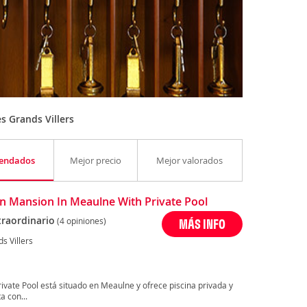
s Grands Villers
endados
Mejor precio
Mejor valorados
 Mansion In Meaulne With Private Pool
traordinario
(4 opiniones)
MÁS INFO
s Villers
vate Pool está situado en Meaulne y ofrece piscina privada y
a con...