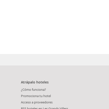
Atrápalo hoteles
¿Cómo funciona?
Promociona tu hotel
Acceso a proveedores
RSS hoteles en Les Grands Villers