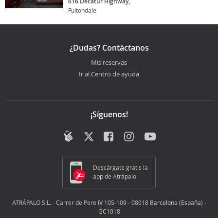
616 Decatur Highway,
Fultondale
¿Dudas? Contáctanos
Mis reservas
Ir al Centro de ayuda
¡Síguenos!
Descárgate gratis la
app de Atrápalo
ATRÁPALO S.L. - Carrer de Pere IV 105-109 - 08018 Barcelona (España) -
GC1018