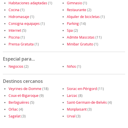
Habitaciones adaptadas
(1)
Gimnasio
(1)
Cocina
(1)
Restaurante
(2)
Hidromasaje
(1)
Alquiler de bicicletas
(1)
Consigna equipajes
(1)
Parking
(14)
Internet
(5)
Spa
(2)
Piscina
(1)
Admite Mascotas
(11)
Prensa Gratuita
(1)
Minibar Gratuito
(1)
Especial para...
Negocios
(2)
Niños
(1)
Destinos cercanos
Veyrines-de-Domme
(18)
Siorac-en-Périgord
(11)
Coux-et-Bigaroque
(9)
Larzac
(8)
Berbiguières
(5)
Saint-Germain-de-Belvès
(4)
Orliac
(4)
Monplaisant
(3)
Sagelat
(3)
Urval
(3)