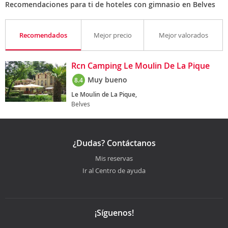
Recomendaciones para ti de hoteles con gimnasio en Belves
Recomendados
Mejor precio
Mejor valorados
Rcn Camping Le Moulin De La Pique
Muy bueno
8.4
Le Moulin de La Pique,
Belves
¿Dudas? Contáctanos
Mis reservas
Ir al Centro de ayuda
¡Síguenos!