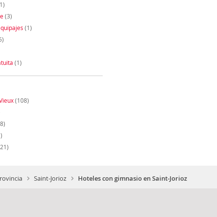
1)
te
(3)
quipajes
(1)
5)
tuita
(1)
Vieux
(108)
)
8)
)
21)
rovincia
Saint-Jorioz
Hoteles con gimnasio en Saint-Jorioz