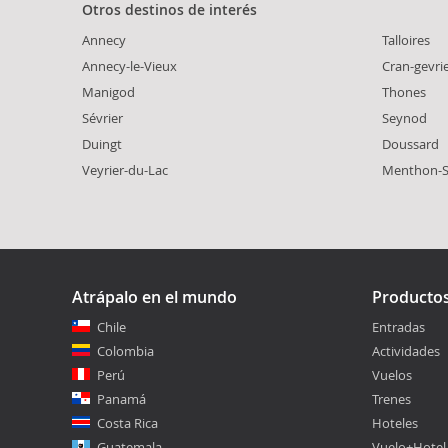
Otros destinos de interés
Annecy
Talloires
Annecy-le-Vieux
Cran-gevri
Manigod
Thones
Sévrier
Seynod
Duingt
Doussard
Veyrier-du-Lac
Menthon-S
Atrápalo en el mundo
Producto
Chile
Entradas
Colombia
Actividades
Perú
Vuelos
Panamá
Trenes
Costa Rica
Hoteles
Guatemala
Vuelo+Hotel