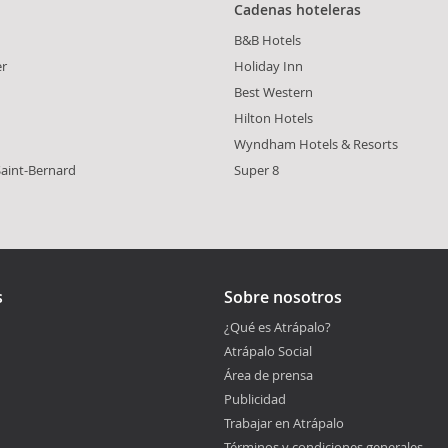
Cadenas hoteleras
B&B Hotels
er
Holiday Inn
Best Western
Hilton Hotels
Wyndham Hotels & Resorts
aint-Bernard
Super 8
s
Sobre nosotros
¿Qué es Atrápalo?
Atrápalo Social
Área de prensa
Publicidad
Trabajar en Atrápalo
Términos y condiciones generales