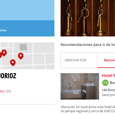
iones
Recomendaciones para ti de ho
Recom
ORDENAR POR:
JORIOZ
Hotel 
Bu
7.5
146 Rout
tos
(35)
Saint-Jor
Ubicación. En Saint-Jorioz este hotel 
un parque regional y cerca de Golf Clu