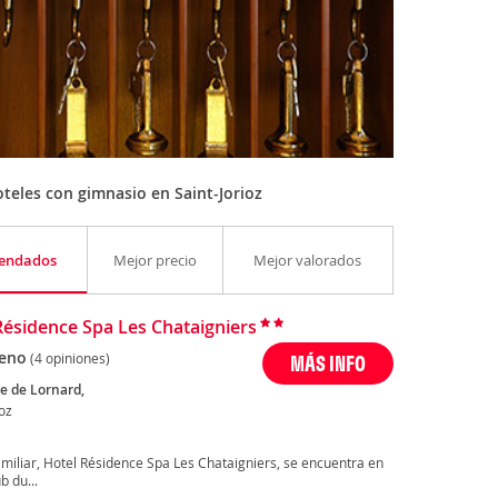
teles con gimnasio en Saint-Jorioz
endados
Mejor precio
Mejor valorados
Résidence Spa Les Chataigniers
eno
(4 opiniones)
MÁS INFO
e de Lornard,
ioz
familiar, Hotel Résidence Spa Les Chataigniers, se encuentra en
b du...