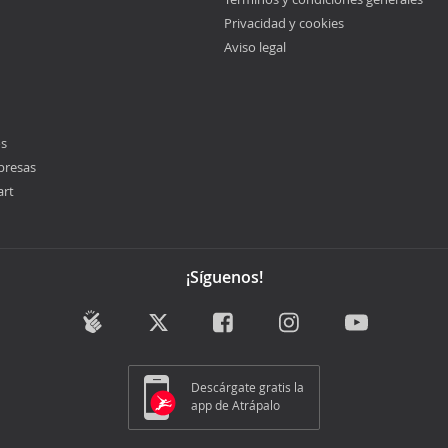
Privacidad y cookies
Aviso legal
os
presas
art
¡Síguenos!
Descárgate gratis la
app de Atrápalo