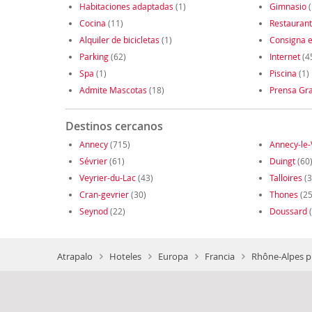
Habitaciones adaptadas
(1)
Gimnasio
(
Cocina
(11)
Restauran
Alquiler de bicicletas
(1)
Consigna e
Parking
(62)
Internet
(4
Spa
(1)
Piscina
(1)
Admite Mascotas
(18)
Prensa Gra
Destinos cercanos
Annecy
(715)
Annecy-le-
Sévrier
(61)
Duingt
(60
Veyrier-du-Lac
(43)
Talloires
(3
Cran-gevrier
(30)
Thones
(25
Seynod
(22)
Doussard
(
Atrapalo
Hoteles
Europa
Francia
Rhône-Alpes p