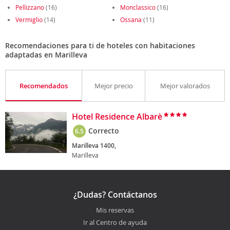
Pellizzano
(16)
Monclassico
(16)
Vermiglio
(14)
Ossana
(11)
Recomendaciones para ti de hoteles con habitaciones
adaptadas en Marilleva
Recomendados
Mejor precio
Mejor valorados
Hotel Residence Albarè
Correcto
6.5
Marilleva 1400,
Marilleva
¿Dudas? Contáctanos
Mis reservas
Ir al Centro de ayuda