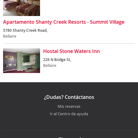
Apartamento Shanty Creek Resorts - Summit Village
5780 Shanty Creek Road,
Bellaire
Hostal Stone Waters Inn
226 N Bridge St,
Bellaire
¿Dudas? Contáctanos
Mis reservas
Ir al Centro de ayuda