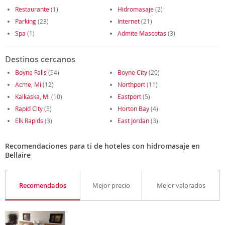
Restaurante
(1)
Hidromasaje
(2)
Parking
(23)
Internet
(21)
Spa
(1)
Admite Mascotas
(3)
Destinos cercanos
Boyne Falls
(54)
Boyne City
(20)
Acme, Mi
(12)
Northport
(11)
Kalkaska, Mi
(10)
Eastport
(5)
Rapid City
(5)
Horton Bay
(4)
Elk Rapids
(3)
East Jordan
(3)
Recomendaciones para ti de hoteles con hidromasaje en
Bellaire
Recomendados
Mejor precio
Mejor valorados