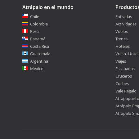
Atrápalo en el mundo
Producto
Chile
Entradas
Colombia
Actividades
Perú
Vuelos
Panamá
Trenes
Costa Rica
Hoteles
Guatemala
Vuelo+Hotel
Argentina
Viajes
México
Escapadas
Cruceros
Coches
Vale Regalo
Atrapapunt
Atrápalo Em
Atrápalo Sm