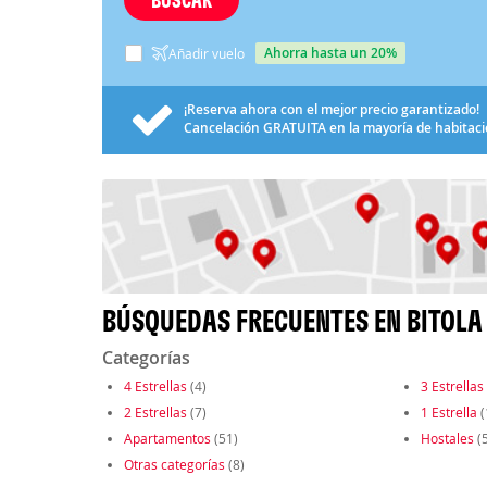
ahorra hasta un 20%
Añadir vuelo
¡Reserva ahora con el mejor precio garantizado!
Cancelación
GRATUITA
en la mayoría de habitac
BÚSQUEDAS FRECUENTES EN BITOLA
Categorías
4 Estrellas
(4)
3 Estrellas
2 Estrellas
(7)
1 Estrella
(
Apartamentos
(51)
Hostales
(5
Otras categorías
(8)