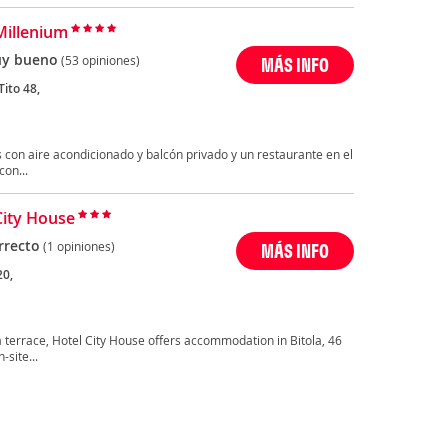
Millenium
y bueno
(53 opiniones)
MÁS INFO
ito 48,
s con aire acondicionado y balcón privado y un restaurante en el
on...
City House
rrecto
(1 opiniones)
MÁS INFO
20,
a terrace, Hotel City House offers accommodation in Bitola, 46
site...