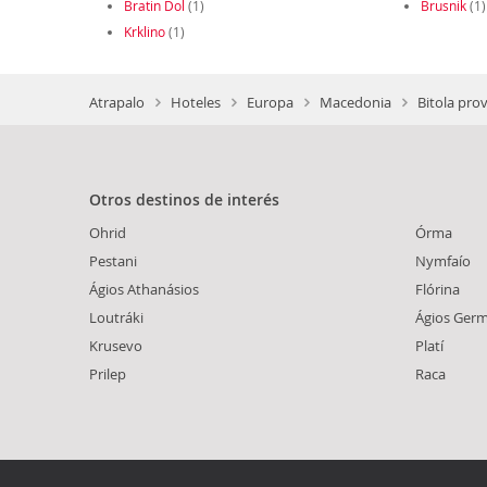
Bratin Dol
(1)
Brusnik
(1)
Krklino
(1)
Atrapalo
Hoteles
Europa
Macedonia
Bitola prov
Otros destinos de interés
Ohrid
Órma
Pestani
Nymfaío
Ágios Athanásios
Flórina
Loutráki
Ágios Ger
Krusevo
Platí
Prilep
Raca