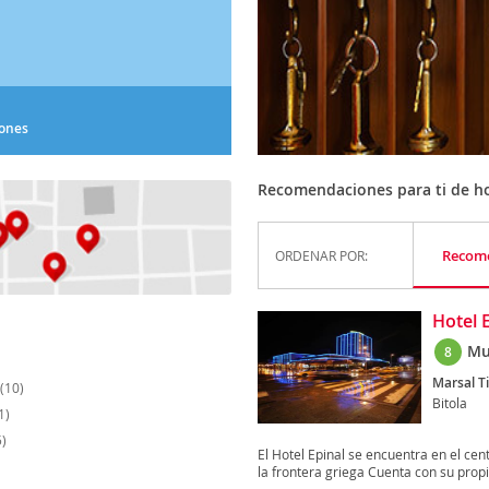
iones
Recomendaciones para ti de ho
Recom
ORDENAR POR:
Hotel 
Mu
8
Marsal Ti
(10)
Bitola
1)
)
El Hotel Epinal se encuentra en el cent
la frontera griega Cuenta con su propio