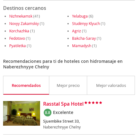
Destinos cercanos
Nizhnekamsk
(41)
Yelabuga
(6)
Novyy Zakamskiy
(1)
Studënyy Klyuch
(1)
Korchazhka
(1)
Agriz
(1)
Fedotovo
(1)
Bakcha-Saray
(1)
Pyatiletka
(1)
Mamadysh
(1)
Recomendaciones para ti de hoteles con hidromasaje en
Naberezhnyye Chelny
Recomendados
Mejor precio
Mejor valorados
Rasstal Spa Hotel
Excelente
8.8
Sjuembike Street 33,
Naberezhnyye Chelny