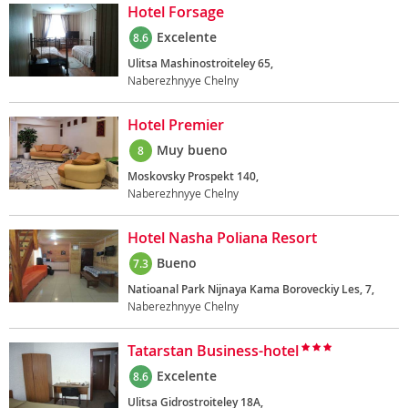
Hotel Forsage
Excelente
8.6
Ulitsa Mashinostroiteley 65,
Naberezhnyye Chelny
Hotel Premier
Muy bueno
8
Moskovsky Prospekt 140,
Naberezhnyye Chelny
Hotel Nasha Poliana Resort
Bueno
7.3
Natioanal Park Nijnaya Kama Boroveckiy Les, 7,
Naberezhnyye Chelny
Tatarstan Business-hotel
Excelente
8.6
Ulitsa Gidrostroiteley 18A,