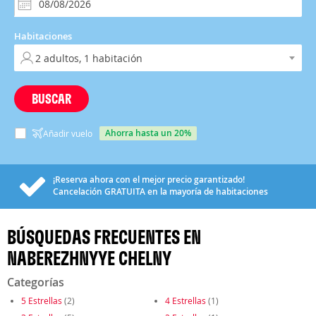
Habitaciones
BUSCAR
ahorra hasta un 20%
Añadir vuelo
¡Reserva ahora con el mejor precio garantizado!
Cancelación
GRATUITA
en la mayoría de habitaciones
BÚSQUEDAS FRECUENTES EN
NABEREZHNYYE CHELNY
Categorías
5 Estrellas
(2)
4 Estrellas
(1)