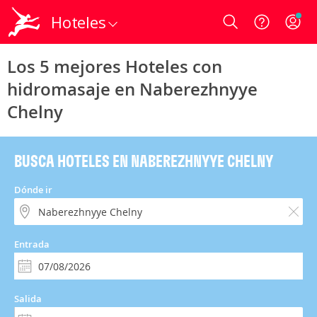
Hoteles
Login
Los 5 mejores Hoteles con
hidromasaje en Naberezhnyye
Chelny
BUSCA HOTELES EN NABEREZHNYYE CHELNY
Dónde ir
Entrada
Salida