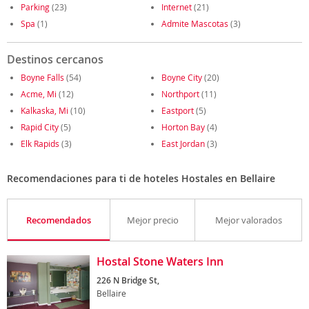
Parking
(23)
Internet
(21)
Spa
(1)
Admite Mascotas
(3)
Destinos cercanos
Boyne Falls
(54)
Boyne City
(20)
Acme, Mi
(12)
Northport
(11)
Kalkaska, Mi
(10)
Eastport
(5)
Rapid City
(5)
Horton Bay
(4)
Elk Rapids
(3)
East Jordan
(3)
Recomendaciones para ti de hoteles Hostales en Bellaire
Recomendados
Mejor precio
Mejor valorados
Hostal Stone Waters Inn
226 N Bridge St,
Bellaire