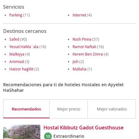
Servicios
Parking
(11)
Internet
(4)
Destinos cercanos
Safed
(90)
Rosh Pinna
(57)
Yesud HaMa`ala
(16)
Ramot Naftali
(16)
Malkiyya
(4)
Kerem Ben Zimra
(4)
Ammiad
(3)
Jish
(2)
Hatzor haglilit
(2)
Mallaha
(1)
Recomendaciones para ti de hoteles Hostales en Ayyelet
HaShahar
Recomendados
Mejor precio
Mejor valorados
Hostal Kibbutz Gadot Guesthouse
Extraordinario
10