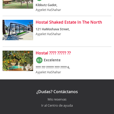
Kibbutz Gadot,
Ayyelet HaShahar
Hostal Shaked Estate In The North
121 HaMoshava Street,
Ayyelet HaShahar
Hostal ???? ????? ??
Excelente
8.9
???? ??? ?????? ???? ????? 6,
Ayyelet HaShahar
¿Dudas? Contáctanos
Mis reservas
Ir al Centro de ayuda