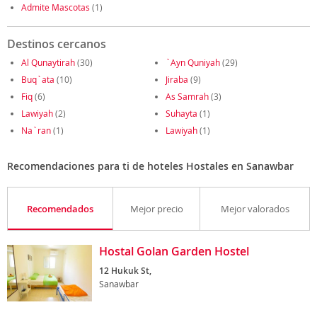
Admite Mascotas
(1)
Destinos cercanos
Al Qunaytirah
(30)
`Ayn Quniyah
(29)
Buq`ata
(10)
Jiraba
(9)
Fiq
(6)
As Samrah
(3)
Lawiyah
(2)
Suhayta
(1)
Na`ran
(1)
Lawiyah
(1)
Recomendaciones para ti de hoteles Hostales en Sanawbar
Recomendados
Mejor precio
Mejor valorados
Hostal Golan Garden Hostel
12 Hukuk St,
Sanawbar