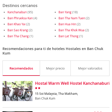
Destinos cercanos
Kanchanaburi
(95)
Ban Yang
(18)
Ban Phrueksa Kan
(4)
Ban Tha Nam Tuen
(2)
Ban Khao Yai
(2)
Ban Hua Hin
(2)
Ban Sao Krang
(2)
Ban Tha Khok Wua
(2)
Ban Tha Chang
(1)
Ban Lat Thong
(1)
Recomendaciones para ti de hoteles Hostales en Ban Chuk
Kum
Recomendados
Mejor precio
Mejor valorados
Hostal Warm Well Hostel Kanchanaburi
15 Soi Malaysia, Tha Makham,
Ban Chuk Kum