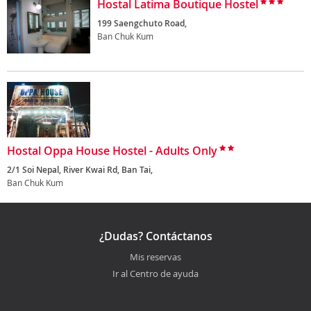
Hostal Latima Boutique Hostel
199 Saengchuto Road,
Ban Chuk Kum
Hostal Oppa House Hostel - Adults Only
2/1 Soi Nepal, River Kwai Rd, Ban Tai,
Ban Chuk Kum
¿Dudas? Contáctanos
Mis reservas
Ir al Centro de ayuda