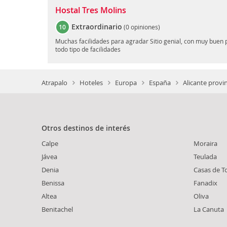
Hostal Tres Molins
Extraordinario
10
(
0 opiniones
)
Muchas facilidades para agradar Sitio genial, con muy buen 
todo tipo de facilidades
Atrapalo
Hoteles
Europa
España
Alicante provi
Otros destinos de interés
Calpe
Moraira
Jávea
Teulada
Denia
Casas de T
Benissa
Fanadix
Altea
Oliva
Benitachel
La Canuta