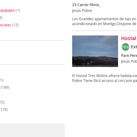
23 Carrer Fènix,
quipajes
(1)
Jesús Pobre
8)
Los Grandes apartamentos de lujo en 
acondicionado en Montgo Dispone de ja
scotas
(12)
Hostal
Ex
10.0
Pare Pere
Jesús Po
El Hostal Tres Molins ofrece habitacio
1)
Pobre Tiene fácil acceso al cercano pa
(189)
22)
(18)