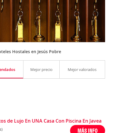
teles Hostales en Jesús Pobre
endados
Mejor precio
Mejor valorados
s de Lujo En UNA Casa Con Piscina En Javea
s)
MÁS INFO