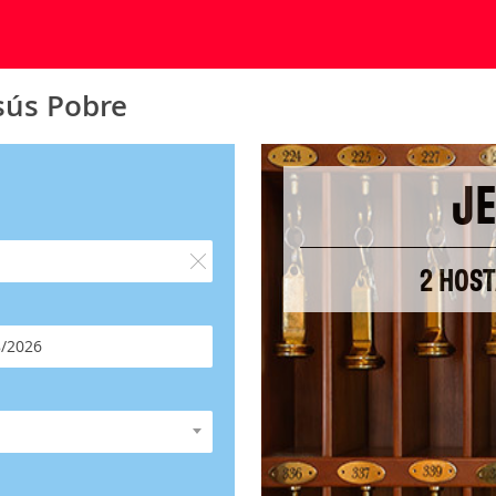
sús Pobre
J
2 HOST