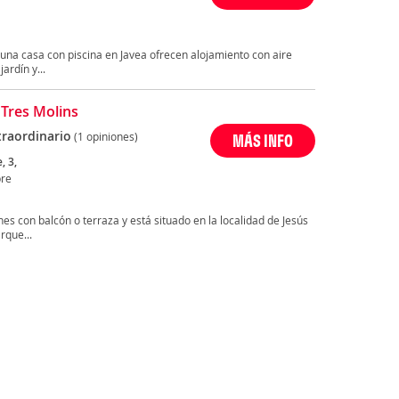
una casa con piscina en Javea ofrecen alojamiento con aire
rdín y...
 Tres Molins
traordinario
(1 opiniones)
MÁS INFO
, 3,
bre
nes con balcón o terraza y está situado en la localidad de Jesús
rque...