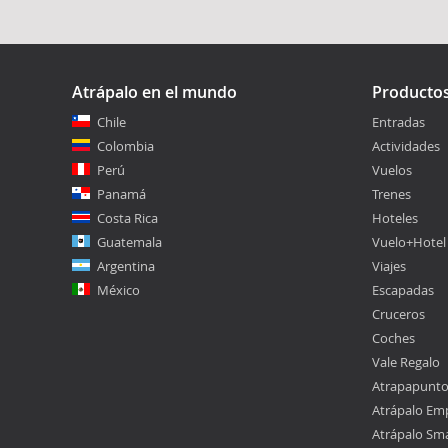
Atrápalo en el mundo
Producto
Chile
Entradas
Colombia
Actividades
Perú
Vuelos
Panamá
Trenes
Costa Rica
Hoteles
Guatemala
Vuelo+Hotel
Argentina
Viajes
México
Escapadas
Cruceros
Coches
Vale Regalo
Atrapapunt
Atrápalo Em
Atrápalo Sm