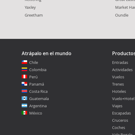
Yaxley
Market Ha
Greetham
Oundle
Atrápalo en el mundo
Producto
Chile
Entradas
Colombia
Actividades
Perú
Vuelos
Panamá
Trenes
Costa Rica
Hoteles
Guatemala
Vuelo+Hotel
Argentina
Viajes
México
Escapadas
Cruceros
Coches
Vale Regalo