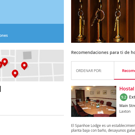
iones
Recomendaciones para ti de ho
Recom
ORDENAR POR:
N
Hostal
Ex
9.2
Main Str
Laxton
El Spanhoe Lodge es un establecimient
planta baja con baño, desayunos galar
)