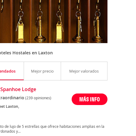
teles Hostales en Laxton
endados
Mejor precio
Mejor valorados
 Spanhoe Lodge
traordinario
(239 opiniones)
MÁS INFO
eet Laxton,
o de lujo de 5 estrellas que ofrece habitaciones amplias en la
donados y...