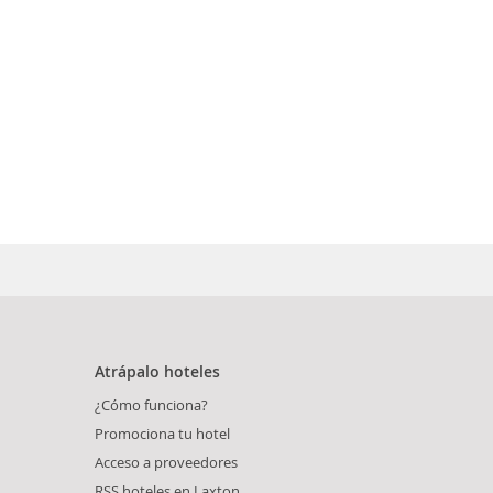
Atrápalo hoteles
¿Cómo funciona?
Promociona tu hotel
Acceso a proveedores
RSS hoteles en Laxton