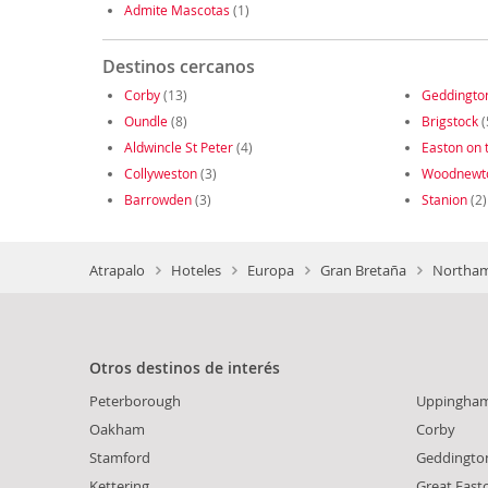
Admite Mascotas
(1)
Destinos cercanos
Corby
(13)
Geddingto
Oundle
(8)
Brigstock
(
Aldwincle St Peter
(4)
Easton on t
Collyweston
(3)
Woodnewt
Barrowden
(3)
Stanion
(2)
Atrapalo
Hoteles
Europa
Gran Bretaña
Northam
Otros destinos de interés
Peterborough
Uppingha
Oakham
Corby
Stamford
Geddingto
Kettering
Great East