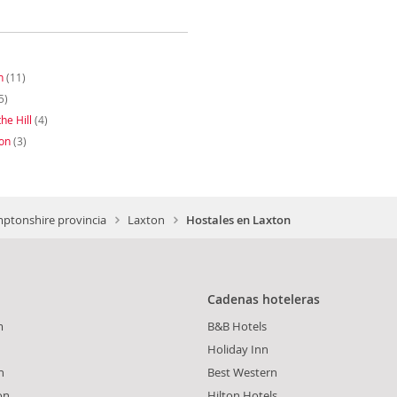
n
(11)
5)
he Hill
(4)
on
(3)
ptonshire provincia
Laxton
Hostales en Laxton
Cadenas hoteleras
m
B&B Hotels
Holiday Inn
n
Best Western
on
Hilton Hotels