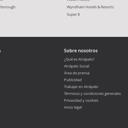
rborough
Wyndham Hotels & Resorts
Super 8
s
Sobre nosotros
¿Qué es Atrápalo?
Atrápalo Social
Área de prensa
Publicidad
Trabajar en Atrápalo
Términos y condiciones generales
Privacidad y cookies
Aviso legal