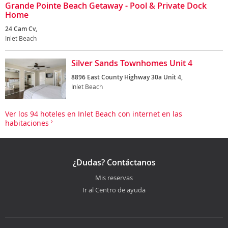
Grande Pointe Beach Getaway - Pool & Private Dock
Home
24 Cam Cv,
Inlet Beach
Silver Sands Townhomes Unit 4
8896 East County Highway 30a Unit 4,
Inlet Beach
Ver los 94 hoteles en Inlet Beach con internet en las
habitaciones
¿Dudas? Contáctanos
Mis reservas
Ir al Centro de ayuda