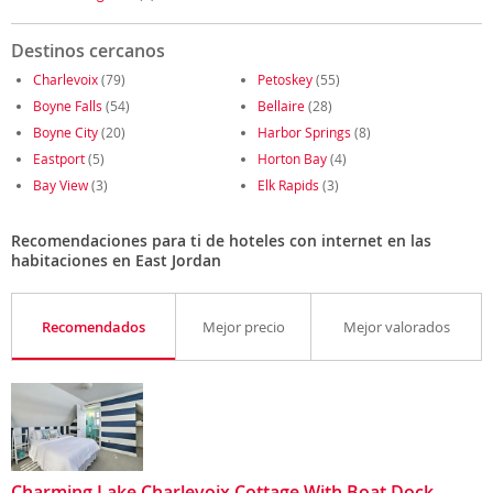
Destinos cercanos
Charlevoix
(79)
Petoskey
(55)
Boyne Falls
(54)
Bellaire
(28)
Boyne City
(20)
Harbor Springs
(8)
Eastport
(5)
Horton Bay
(4)
Bay View
(3)
Elk Rapids
(3)
Recomendaciones para ti de hoteles con internet en las
habitaciones en East Jordan
Recomendados
Mejor precio
Mejor valorados
Charming Lake Charlevoix Cottage With Boat Dock