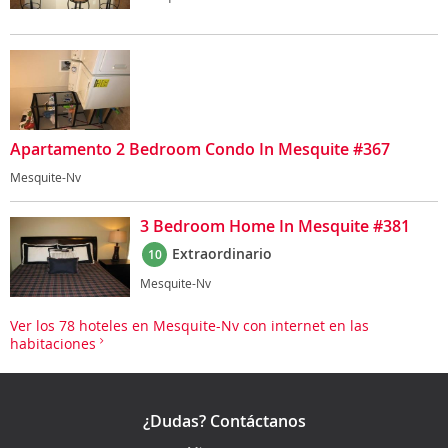
Apartamento 2 Bedroom Condo In Mesquite #367
Mesquite-Nv
3 Bedroom Home In Mesquite #381
Extraordinario
10
Mesquite-Nv
Ver los 78 hoteles en Mesquite-Nv con internet en las
habitaciones
¿Dudas? Contáctanos