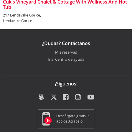
Cuk's Vineyard Chalet & Cottage With Wellness And Hot
Tub
217 Lendavske Gorice,
Lendavske Gorice
¿Dudas? Contáctanos
Mis reservas
Ir al Centro de ayuda
¡Síguenos!
Descárgate gratis la
app de Atrápalo