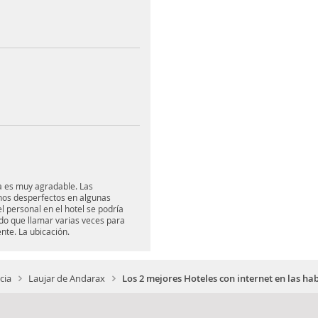
ia es muy agradable. Las
unos desperfectos en algunas
l personal en el hotel se podría
do que llamar varias veces para
nte. La ubicación.
cia
Laujar de Andarax
Los 2 mejores Hoteles con internet en las h