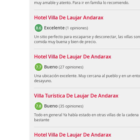
muy amable y atento. Para ir en familia lo recomiendo.
Hotel Villa De Laujar Andarax
Excelente
8.6
(
1 opiniones
)
Un sitio perfecto para escaparse y desconectar, las villas so
comida muy buena y bien de precio.
Hotel Villa De Laujar De Andarax
Bueno
7.7
(
27 opiniones
)
Una ubicación excelente. Muy cercana al pueblo y en un entor
desayuno.
Villa Turística De Laujar De Andarax
Bueno
7.8
(
35 opiniones
)
Todo en general Ya había estado en otras villas de la cadena
bastante
Hotel Villa De Laujar De Andarax