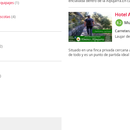
enclavada dentro de la Alpujarra.En ca
quipajes
(1)
)
Hotel 
scotas
(4)
Mu
8.2
Carretera
Laujar d
2)
Situado en una finca privada cercana 
de todo y es un punto de partida ideal 
)