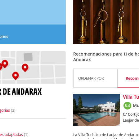
iones
Recomendaciones para ti de hot
Andarax
Recom
ORDENAR POR:
R DE ANDARAX
Villa T
Mu
8.4
gorías
(3)
C/ Cortijo
Laujar d
nes adaptadas
(1)
La Villa Turística de Laujar de Andara