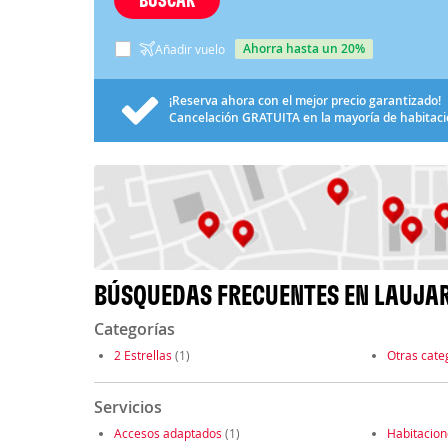
ahorra hasta un 20%
Añadir vuelo
¡Reserva ahora con el mejor precio garantizado!
Cancelación
GRATUITA
en la mayoría de habitac
BÚSQUEDAS FRECUENTES EN LAUJA
Categorías
2 Estrellas
(1)
Otras cate
Servicios
Accesos adaptados
(1)
Habitacio