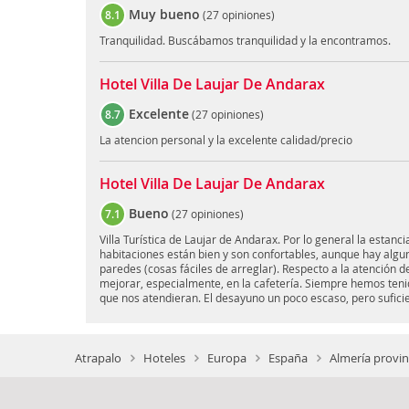
Muy bueno
8.1
(
27 opiniones
)
Tranquilidad. Buscábamos tranquilidad y la encontramos.
Hotel Villa De Laujar De Andarax
Excelente
8.7
(
27 opiniones
)
La atencion personal y la excelente calidad/precio
Hotel Villa De Laujar De Andarax
Bueno
7.1
(
27 opiniones
)
Villa Turística de Laujar de Andarax. Por lo general la estanc
habitaciones están bien y son confortables, aunque hay alg
paredes (cosas fáciles de arreglar). Respecto a la atención de
mejorar, especialmente, en la cafetería. Siempre hemos teni
que nos atendieran. El desayuno un poco escaso, pero suficie
Atrapalo
Hoteles
Europa
España
Almería provin