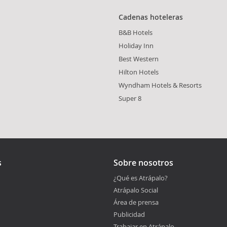
Cadenas hoteleras
B&B Hotels
Holiday Inn
Best Western
Hilton Hotels
Wyndham Hotels & Resorts
Super 8
s
Sobre nosotros
¿Qué es Atrápalo?
Atrápalo Social
Área de prensa
Publicidad
Trabajar en Atrápalo