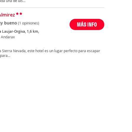
da una de las...
Almirez
y bueno
(1 opiniones)
MÁS INFO
 Laujar-Orgiva, 1,6 km,
e Andarax
a Sierra Nevada, este hotel es un lugar perfecto para escapar
para...