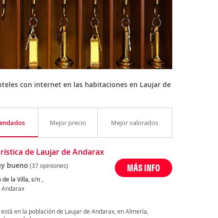
eles con internet en las habitaciones en Laujar de
endados
Mejor precio
Mejor valorados
urística de Laujar de Andarax
y bueno
(37 opiniones)
MÁS INFO
 de la Villa, s/n ,
e Andarax
x está en la población de Laujar de Andarax, en Almería,