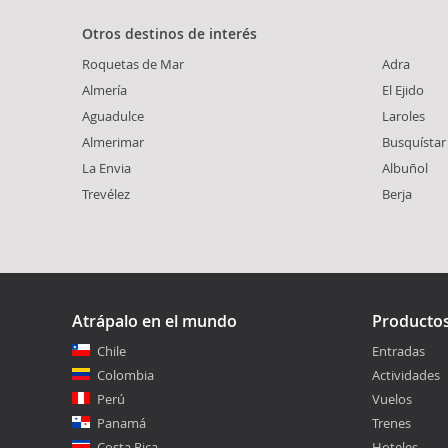
Otros destinos de interés
Roquetas de Mar
Adra
Almería
El Ejido
Aguadulce
Laroles
Almerimar
Busquístar
La Envia
Albuñol
Trevélez
Berja
Atrápalo en el mundo
Producto
Chile
Entradas
Colombia
Actividades
Perú
Vuelos
Panamá
Trenes
Costa Rica
Hoteles