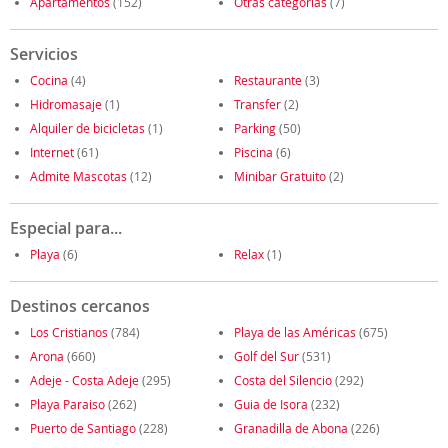
Apartamentos
(152)
Otras categorías
(7)
Servicios
Cocina
(4)
Restaurante
(3)
Hidromasaje
(1)
Transfer
(2)
Alquiler de bicicletas
(1)
Parking
(50)
Internet
(61)
Piscina
(6)
Admite Mascotas
(12)
Minibar Gratuito
(2)
Especial para...
Playa
(6)
Relax
(1)
Destinos cercanos
Los Cristianos
(784)
Playa de las Américas
(675)
Arona
(660)
Golf del Sur
(531)
Adeje - Costa Adeje
(295)
Costa del Silencio
(292)
Playa Paraiso
(262)
Guia de Isora
(232)
Puerto de Santiago
(228)
Granadilla de Abona
(226)