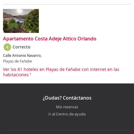
Apartamento Costa Adeje Attico Orlando
Correcto
6
Calle Antonio Navarro,
Playas de Fañabe
Ver los 61 hoteles en Playas de Fañabe con internet en las
habitaciones
¿Dudas? Contáctanos
Mis reservas
Ir al Centro de ayuda