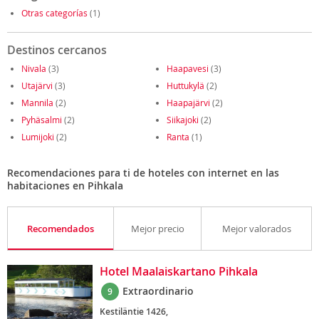
Otras categorías
(1)
Destinos cercanos
Nivala
(3)
Haapavesi
(3)
Utajärvi
(3)
Huttukylä
(2)
Mannila
(2)
Haapajärvi
(2)
Pyhäsalmi
(2)
Siikajoki
(2)
Lumijoki
(2)
Ranta
(1)
Recomendaciones para ti de hoteles con internet en las
habitaciones en Pihkala
Recomendados
Mejor precio
Mejor valorados
Hotel Maalaiskartano Pihkala
Extraordinario
9
Kestiläntie 1426,