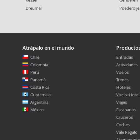
Dreumel
Poederoije
Atrápalo en el mundo
Producto
Chile
Entradas
Colombia
Actividades
Perú
Vuelos
Panamá
Trenes
Costa Rica
Hoteles
Guatemala
Vuelo+Hotel
Argentina
Viajes
México
Escapadas
Cruceros
Coches
Vale Regalo
Atrapapunt