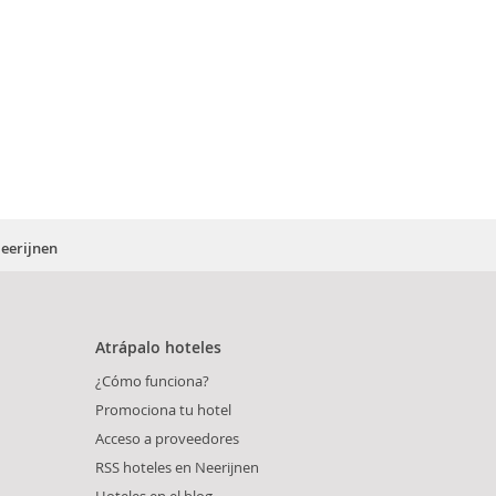
Neerijnen
Atrápalo hoteles
¿Cómo funciona?
Promociona tu hotel
Acceso a proveedores
RSS hoteles en Neerijnen
Hoteles en el blog