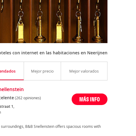
teles con internet en las habitaciones en Neerijnen
endados
Mejor precio
Mejor valorados
ellenstein
celente
(262 opiniones)
MÁS INFO
straat 1,
n
al surroundings, B&B Snellenstein offers spacious rooms with