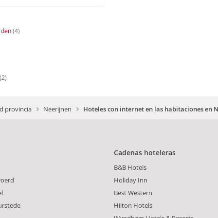
rden
(4)
(2)
d provincia
Neerijnen
Hoteles con internet en las habitaciones en 
Cadenas hoteleras
B&B Hotels
oerd
Holiday Inn
l
Best Western
urstede
Hilton Hotels
Wyndham Hotels & Resorts