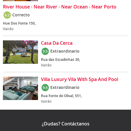
River House - Near River - Near Ocean - Near Porto
Correcto
6.2
Hue Dos Fonte 150,
Vairão
Casa Da Cerca
Extraordinario
9.5
Rua das Escadinhas 30,
Vairão
Villa Luxury Vila With Spa And Pool
Extraordinario
9.6
Rua Fonte do Olival, 551,
Vairão
¿Dudas? Contáctanos