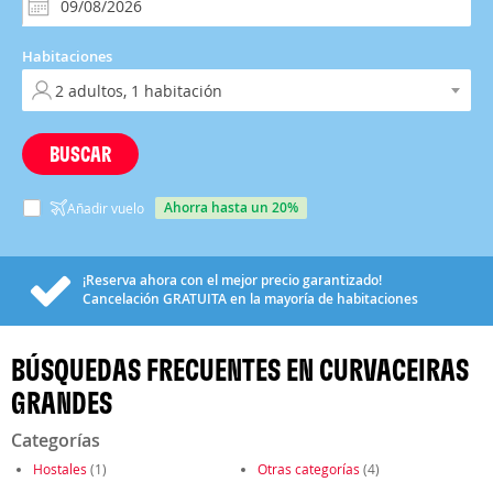
Habitaciones
BUSCAR
ahorra hasta un 20%
Añadir vuelo
¡Reserva ahora con el mejor precio garantizado!
Cancelación
GRATUITA
en la mayoría de habitaciones
BÚSQUEDAS FRECUENTES EN CURVACEIRAS
GRANDES
Categorías
Hostales
(1)
Otras categorías
(4)