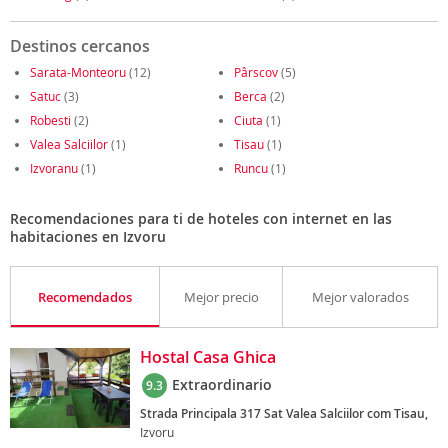
Destinos cercanos
Sarata-Monteoru
(12)
Pârscov
(5)
Satuc
(3)
Berca
(2)
Robesti
(2)
Ciuta
(1)
Valea Salciilor
(1)
Tisau
(1)
Izvoranu
(1)
Runcu
(1)
Recomendaciones para ti de hoteles con internet en las
habitaciones en Izvoru
Recomendados
Mejor precio
Mejor valorados
Hostal Casa Ghica
Extraordinario
9.3
Strada Principala 317 Sat Valea Salciilor com Tisau,
Izvoru