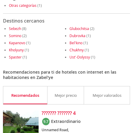
Otras categorías
(1)
Destinos cercanos
Sebezh
(8)
Glubochitsa
(2)
Somino
(2)
Dubrovka
(1)
Kapanovo
(1)
Bel'kino
(1)
Kholyuny
(1)
Chukhny
(1)
Spaster
(1)
Ust'-Dolyssy
(1)
Recomendaciones para ti de hoteles con internet en las
habitaciones en Zabel'ye
Recomendados
Mejor precio
Mejor valorados
??????? ??????? 4
Extraordinario
9.7
Unnamed Road,