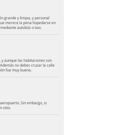
ión grande y limpia, y personal
que merece la pena hopedarse en
mediante autobús o taxi.
e, y aunque las habitaciones son
 Además no debes cruzar la calle
ación fue muy buena.
 aeropuerto. Sin embargo, si
 sitio.