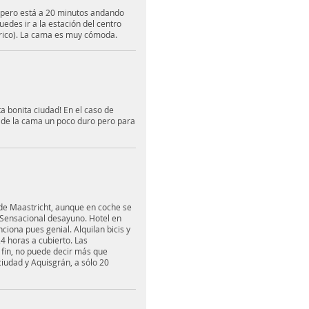
, pero está a 20 minutos andando
uedes ir a la estación del centro
órico). La cama es muy cómoda.
ta bonita ciudad! En el caso de
n de la cama un poco duro pero para
 de Maastricht, aunque en coche se
 Sensacional desayuno. Hotel en
iona pues genial. Alquilan bicis y
4 horas a cubierto. Las
 fin, no puede decir más que
ciudad y Aquisgrán, a sólo 20