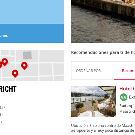
iones
Recomendaciones para ti de ho
Recom
ORDENAR POR:
RICHT
Hotel 
Ex
8.8
Ruiterij 1
(27)
Maastric
1)
)
Ubicación. En pleno centro de Maastri
aeropuerto y a muy poca distancia de 