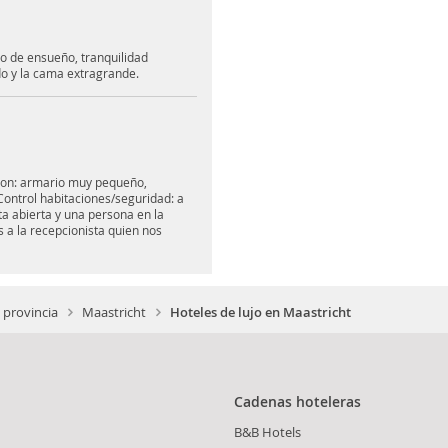
no de ensueño, tranquilidad
do y la cama extragrande.
cion: armario muy pequeño,
Control habitaciones/seguridad: a
a abierta y una persona en la
 a la recepcionista quien nos
provincia
Maastricht
Hoteles de lujo en Maastricht
Cadenas hoteleras
B&B Hotels