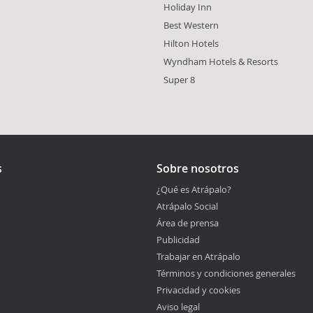
Holiday Inn
Best Western
Hilton Hotels
Wyndham Hotels & Resorts
Super 8
s
Sobre nosotros
¿Qué es Atrápalo?
Atrápalo Social
Área de prensa
Publicidad
Trabajar en Atrápalo
Términos y condiciones generales
Privacidad y cookies
Aviso legal