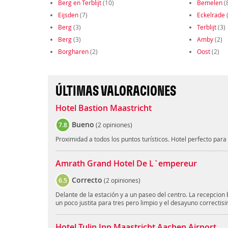
Berg en Terblijt
(10)
Bemelen
(
Eijsden
(7)
Eckelrade
(
Berg
(3)
Terblijt
(3)
Berg
(3)
Amby
(2)
Borgharen
(2)
Oost
(2)
ÚLTIMAS VALORACIONES
Hotel Bastion Maastricht
Bueno
7.8
(
2 opiniones
)
Proximidad a todos los puntos turísticos. Hotel perfecto para v
Amrath Grand Hotel De L`empereur
Correcto
6.5
(
2 opiniones
)
Delante de la estación y a un paseo del centro. La recepcion 
un poco justita para tres pero limpio y el desayuno correctis
Hotel Tulip Inn Maastricht Aachen Airport