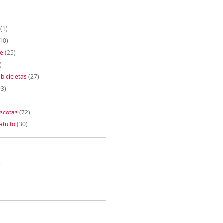
(1)
10)
te
(25)
)
 bicicletas
(27)
93)
scotas
(72)
atuito
(30)
)