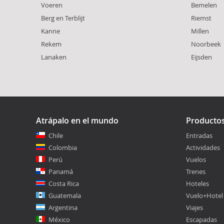
Voeren
Bemelen
Berg en Terblijt
Riemst
Kanne
Millen
Rekem
Noorbeek
Lanaken
Eijsden
Atrápalo en el mundo
Producto
Chile
Entradas
Colombia
Actividades
Perú
Vuelos
Panamá
Trenes
Costa Rica
Hoteles
Guatemala
Vuelo+Hotel
Argentina
Viajes
México
Escapadas