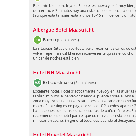
Bastante bien pero lejano. El hotel es nuevo y está muy bien
del centro. A 2 minutos hay una estación de tren con la que p
(aunque esta también está a unos 10-15 min del centro hist
Albergue Botel Maastricht
Bueno
7.0
(
0 opiniones
)
La situación Situación perfecta para recorrer las calles de es
volver repetiriamos! El único inconveniente quizás el colchó
un par de noches está bien
Hotel NH Maastricht
Extraordinario
9.5
(
2 opiniones
)
Excelente hotel. Hotel practicamente nuevo y en las afueras
tarda 5 minutos al centro cruzando el puente sobre el Mosa.
zona muy tranquila, universitaria pero en verano como no func
motos. El parking es de pago, pero por 10 ? puedes aparcar 2
habitaciones perfectas, con accesorios de baño múltiples. En
recomiendo este hotel para el que quiera visitar esta bonita 
minutos en coche. En general todo, destacando el desayuno.
Hotel Novotel Maastricht