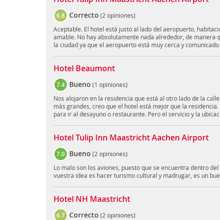
Correcto
6.8
(
2 opiniones
)
Aceptable. El hotel está justo al lado del aeropuerto, habitac
amable. No hay absolutamente nada alrededor, de manera 
la ciudad ya que el aeropuerto está muy cerca y comunicado 
Hotel Beaumont
Bueno
7.4
(
1 opiniones
)
Nos alojaron en la residencia que está al otro lado de la call
más grandes, creo que el hotel está mejor que la residencia.
para ir al desayuno o restaurante. Pero el servicio y la ubic
Hotel Tulip Inn Maastricht Aachen Airport
Bueno
7.0
(
2 opiniones
)
Lo malo son los aviones, puesto que se encuentra dentro del
vuestra idea es hacer turismo cultural y madrugar, es un buen
Hotel NH Maastricht
Correcto
6.7
(
2 opiniones
)