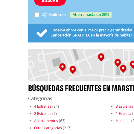
ahorra hasta un 20%
Añadir vuelo
¡Reserva ahora con el mejor precio garantizado!
Cancelación
GRATUITA
en la mayoría de habitac
BÚSQUEDAS FRECUENTES EN MAAST
Categorías
4 Estrellas
(34)
3 Estrellas
2 Estrellas
(7)
1 Estrella
(
Apartamentos
(63)
Hostales
(2
Otras categorías
(217)