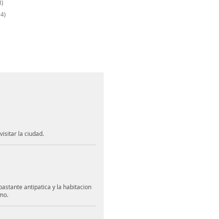
8)
4)
isitar la ciudad.
bastante antipatica y la habitacion
imo.