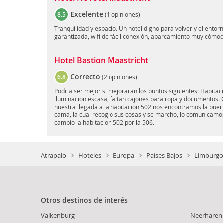
Excelente
8.5
(
1 opiniones
)
Tranquilidad y espacio. Un hotel digno para volver y el entor
garantizada, wifi de fácil conexión, aparcamiento muy cómo
Hotel Bastion Maastricht
Correcto
6.8
(
2 opiniones
)
Podria ser mejor si mejoraran los puntos siguientes: Habita
iluminacion escasa, faltan cajones para ropa y documentos. 
nuestra llegada a la habitacion 502 nos encontramos la puert
cama, la cual recogio sus cosas y se marcho, lo comunicamos
cambio la habitacion 502 por la 506.
Atrapalo
Hoteles
Europa
Países Bajos
Limburgo 
Otros destinos de interés
Valkenburg
Neerharen