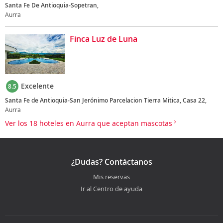
Santa Fe De Antioquia-Sopetran,
Aurra
Finca Luz de Luna
Excelente
8.5
Santa Fe de Antioquia-San Jerónimo Parcelacion Tierra Mitica, Casa 22,
Aurra
Ver los 18 hoteles en Aurra que aceptan mascotas
¿Dudas? Contáctanos
Mis reservas
Ir al Centro de ayuda