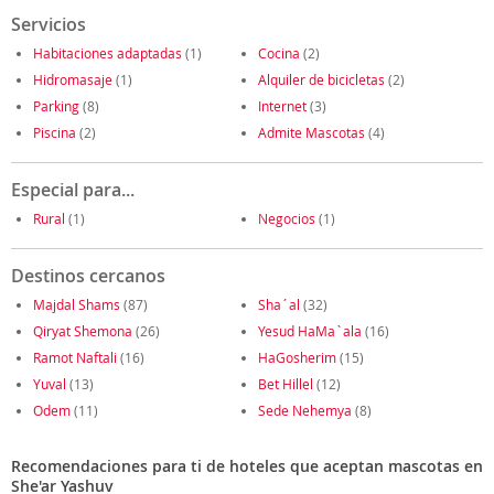
Servicios
Habitaciones adaptadas
(1)
Cocina
(2)
Hidromasaje
(1)
Alquiler de bicicletas
(2)
Parking
(8)
Internet
(3)
Piscina
(2)
Admite Mascotas
(4)
Especial para...
Rural
(1)
Negocios
(1)
Destinos cercanos
Majdal Shams
(87)
Sha´al
(32)
Qiryat Shemona
(26)
Yesud HaMa`ala
(16)
Ramot Naftali
(16)
HaGosherim
(15)
Yuval
(13)
Bet Hillel
(12)
Odem
(11)
Sede Nehemya
(8)
Recomendaciones para ti de hoteles que aceptan mascotas en
She'ar Yashuv