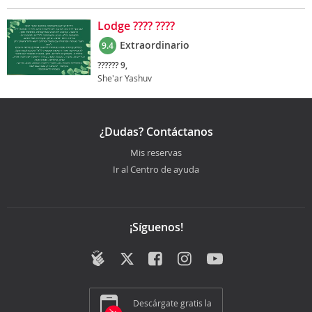
Lodge ???? ????
Extraordinario
9.4
?????? 9,
She'ar Yashuv
¿Dudas? Contáctanos
Mis reservas
Ir al Centro de ayuda
¡Síguenos!
Descárgate gratis la