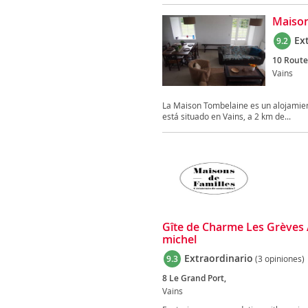
Maiso
Ex
9.2
10 Route
Vains
La Maison Tombelaine es un alojamien
está situado en Vains, a 2 km de...
Gîte de Charme Les Grèves A
michel
Extraordinario
9.3
(3 opiniones)
8 Le Grand Port,
Vains