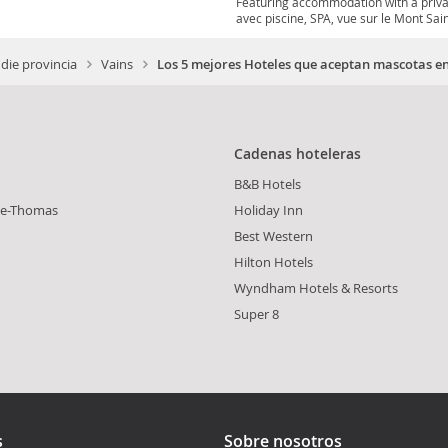
Featuring accommodation with a priva
avec piscine, SPA, vue sur le Mont Sain
ie provincia
Vains
Los 5 mejores Hoteles que aceptan mascotas e
Cadenas hoteleras
B&B Hotels
-le-Thomas
Holiday Inn
Best Western
Hilton Hotels
Wyndham Hotels & Resorts
Super 8
s
Sobre nosotros