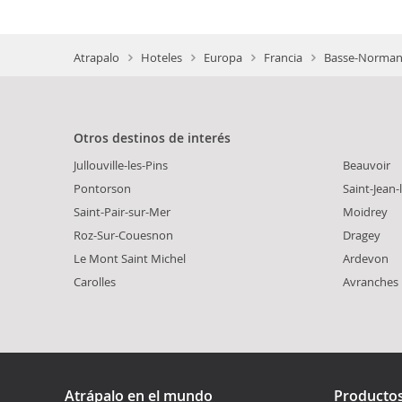
Atrapalo
Hoteles
Europa
Francia
Basse-Normand
Otros destinos de interés
Jullouville-les-Pins
Beauvoir
Pontorson
Saint-Jean
Saint-Pair-sur-Mer
Moidrey
Roz-Sur-Couesnon
Dragey
Le Mont Saint Michel
Ardevon
Carolles
Avranches
Atrápalo en el mundo
Producto