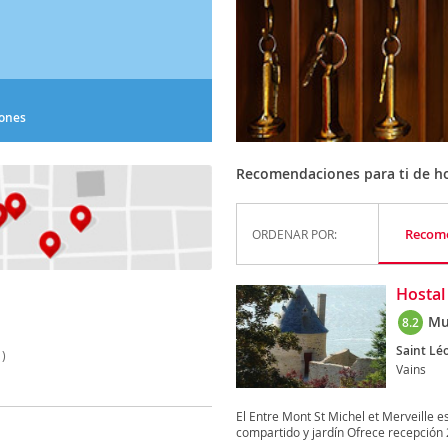
iones
Recomendaciones para ti de h
Recom
ORDENAR POR:
Hostal
Mu
8.2
Saint Lé
)
Vains
El Entre Mont St Michel et Merveille e
compartido y jardín Ofrece recepción 2