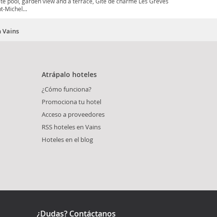
te pool, garden view and a terrace, Gîte de charme Les Grèves
t-Michel...
n Vains
Atrápalo hoteles
¿Cómo funciona?
Promociona tu hotel
Acceso a proveedores
RSS hoteles en Vains
Hoteles en el blog
¿Dudas? Contáctanos