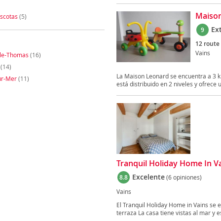
Maiso
scotas
(5)
Ex
9
12 route
Vains
-le-Thomas
(16)
(14)
La Maison Leonard se encuentra a 3 k
ur-Mer
(11)
está distribuido en 2 niveles y ofrece u
Tranquil Holiday Home In V
Excelente
8.8
(6 opiniones)
Vains
El Tranquil Holiday Home in Vains se e
terraza La casa tiene vistas al mar y es