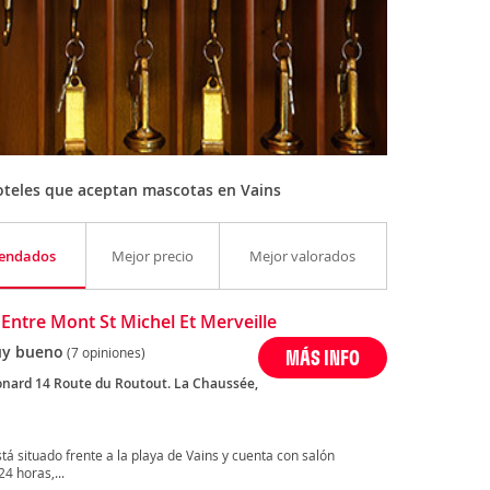
oteles que aceptan mascotas en Vains
endados
Mejor precio
Mejor valorados
 Entre Mont St Michel Et Merveille
y bueno
(7 opiniones)
MÁS INFO
onard 14 Route du Routout. La Chaussée,
stá situado frente a la playa de Vains y cuenta con salón
4 horas,...