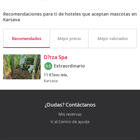
Recomendaciones para ti de hoteles que aceptan mascotas en
Karsava
Recomendados
Mejor precio
Mejor valorados
D?rza Spa
Extraordinario
9.5
11 K?avu iela,
Karsava
¿Dudas? Contáctanos
Mis reservas
Ir al Centro de ayuda