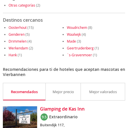
Otras categorías
(2)
Destinos cercanos
Oosterhout
(15)
Woudrichem
(8)
Genderen
(5)
Waalwijk
(4)
Drimmelen
(4)
Made
(3)
Werkendam
(2)
Geertruidenberg
(1)
Hank
(1)
´s-Gravenmoer
(1)
Recomendaciones para ti de hoteles que aceptan mascotas en
Vierbannen
Recomendados
Mejor precio
Mejor valorados
Glamping de Kas Inn
Extraordinario
9.5
Buitendijk 117,