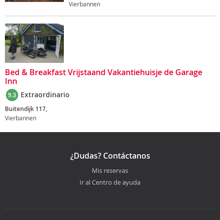
Vierbannen
Bed & Breakfast Vrijstaand Vakantiehuisje de Garage
Inn
Extraordinario
9.3
Buitendijk 117,
Vierbannen
¿Dudas? Contáctanos
Mis reservas
Ir al Centro de ayuda