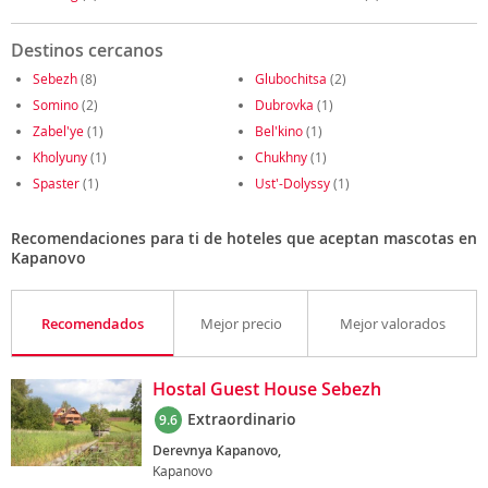
Destinos cercanos
Sebezh
(8)
Glubochitsa
(2)
Somino
(2)
Dubrovka
(1)
Zabel'ye
(1)
Bel'kino
(1)
Kholyuny
(1)
Chukhny
(1)
Spaster
(1)
Ust'-Dolyssy
(1)
Recomendaciones para ti de hoteles que aceptan mascotas en
Kapanovo
Recomendados
Mejor precio
Mejor valorados
Hostal Guest House Sebezh
Extraordinario
9.6
Derevnya Kapanovo,
Kapanovo