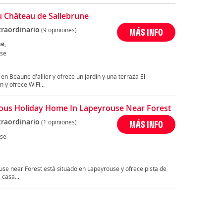
u Château de Sallebrune
traordinario
(9 opiniones)
MÁS INFO
ne,
se
en Beaune d'allier y ofrece un jardín y una terraza El
 y ofrece WiFi...
ous Holiday Home In Lapeyrouse Near Forest
traordinario
(1 opiniones)
MÁS INFO
se
se near Forest está situado en Lapeyrouse y ofrece pista de
 casa...