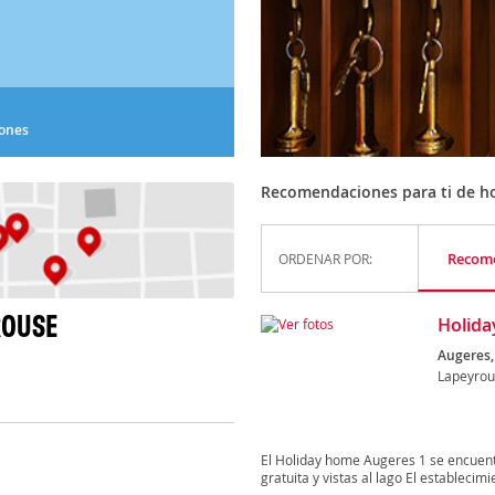
iones
Recomendaciones para ti de h
Recom
ORDENAR POR:
ROUSE
Holida
Augeres,
Lapeyrou
El Holiday home Augeres 1 se encuent
gratuita y vistas al lago El establecimie
)