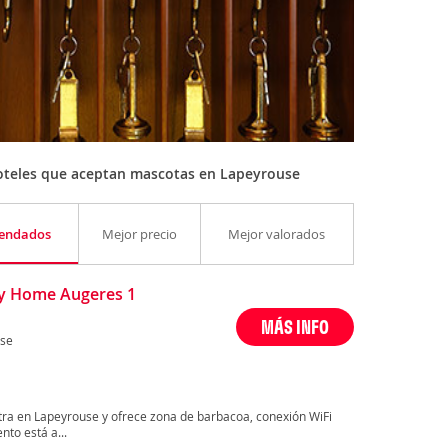
oteles que aceptan mascotas en Lapeyrouse
endados
Mejor precio
Mejor valorados
y Home Augeres 1
MÁS INFO
se
ra en Lapeyrouse y ofrece zona de barbacoa, conexión WiFi
nto está a...