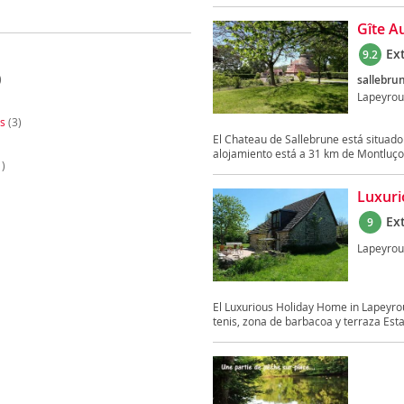
Gîte A
Ex
9.2
)
sallebru
Lapeyrou
s
(3)
El Chateau de Sallebrune está situado 
alojamiento está a 31 km de Montluçon
)
Luxuri
Ex
9
Lapeyrou
El Luxurious Holiday Home in Lapeyrou
tenis, zona de barbacoa y terraza Esta