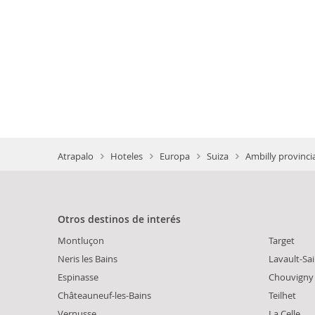
Atrapalo
Hoteles
Europa
Suiza
Ambilly provinci
Otros destinos de interés
Montluçon
Target
Neris les Bains
Lavault-Sa
Espinasse
Chouvigny
Châteauneuf-les-Bains
Teilhet
Vernusse
La Celle