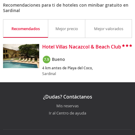
Recomendaciones para ti de hoteles con minibar gratuito en
Sardinal
Recomendados
Mejor precio
Mejor valorados
Hotel Villas Nacazcol & Beach Club
Bueno
7.9
4 km antes de Playa del Coco,
Sardinal
¿Dudas? Contáctanos
Mis reservas
Ir al Centro de ayuda