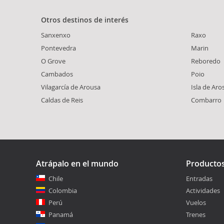
Otros destinos de interés
Sanxenxo
Raxo
Pontevedra
Marin
O Grove
Reboredo
Cambados
Poio
Vilagarcía de Arousa
Isla de Aro
Caldas de Reis
Combarro
Atrápalo en el mundo
Producto
Chile
Entradas
Colombia
Actividades
Perú
Vuelos
Panamá
Trenes