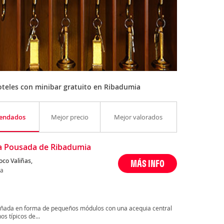
teles con minibar gratuito en Ribadumia
endados
Mejor precio
Mejor valorados
 Pousada de Ribadumia
oco Valiñas,
MÁS INFO
ia
eñada en forma de pequeños módulos con una acequia central
os típicos de...