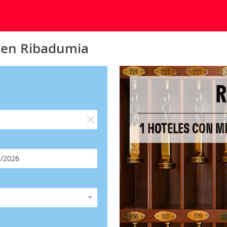
o en Ribadumia
R
1 HOTELES CON M