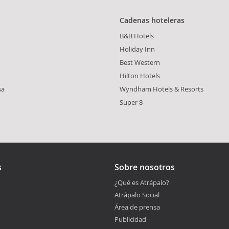
Cadenas hoteleras
B&B Hotels
Holiday Inn
Best Western
Hilton Hotels
sa
Wyndham Hotels & Resorts
Super 8
s
Sobre nosotros
¿Qué es Atrápalo?
Atrápalo Social
Área de prensa
Publicidad