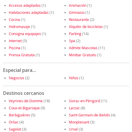
Accesos adaptados
(1)
Animación
(1)
Habitaciones adaptadas
(1)
Gimnasio
(1)
Cocina
(1)
Restaurante
(2)
Hidromasaje
(1)
Alquiler de bicicletas
(1)
Consigna equipajes
(1)
Parking
(14)
Internet
(5)
Spa
(2)
Piscina
(1)
Admite Mascotas
(11)
Prensa Gratuita
(1)
Minibar Gratuito
(1)
Especial para...
Negocios
(2)
Niños
(1)
Destinos cercanos
Veyrines-de-Domme
(18)
Siorac-en-Périgord
(11)
Coux-et-Bigaroque
(9)
Larzac
(8)
Berbiguières
(5)
Saint-Germain-de-Belvès
(4)
Orliac
(4)
Monplaisant
(3)
Sagelat
(3)
Urval
(3)